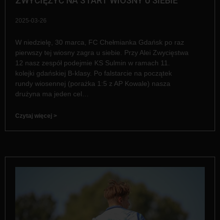
ZWYCIĘŻYĆ NA START WIOSNY U SIEBIE
2025-03-26
W niedzielę, 30 marca, FC Chełmianka Gdańsk po raz
pierwszy tej wiosny zagra u siebie. Przy Alei Zwycięstwa
12 nasz zespół podejmie KS Sulmin w ramach 11.
kolejki gdańskiej B-klasy. Po falstarcie na początek
rundy wiosennej (porażka 1:5 z AP Kowale) nasza
drużyna ma jeden cel…
Czytaj więcej >