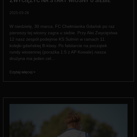
ZWYCIĘŻYĆ NA START WIOSNY U SIEBIE
2025-03-26
W niedzielę, 30 marca, FC Chełmianka Gdańsk po raz
pierwszy tej wiosny zagra u siebie. Przy Alei Zwycięstwa
12 nasz zespół podejmie KS Sulmin w ramach 11.
kolejki gdańskiej B-klasy. Po falstarcie na początek
rundy wiosennej (porażka 1:5 z AP Kowale) nasza
drużyna ma jeden cel…
Czytaj więcej >