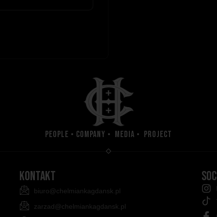
People • Company • Media • Project
KONTAKT
SOC
biuro@chelmiankagdansk.pl
zarzad@chelmiankagdansk.pl