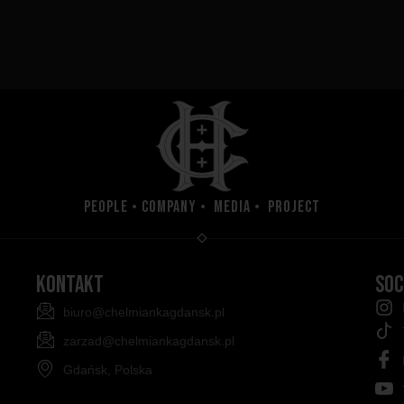
People • Company • Media • Project
KONTAKT
SOC
biuro@chelmiankagdansk.pl
zarzad@chelmiankagdansk.pl
Gdańsk, Polska